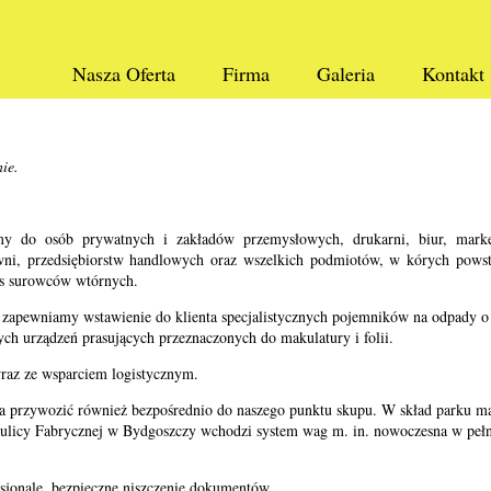
Nasza Oferta
Firma
Galeria
Kontakt
ie.
emy do osób prywatnych i zakładów przemysłowych, drukarni, biur, mark
wni, przedsiębiorstw handlowych oraz wszelkich podmiotów, w kórych powst
s surowców wtórnych.
zapewniamy wstawienie do klienta specjalistycznych pojemników na odpady 
h urządzeń prasujących przeznaczonych do makulatury i folii.
raz ze wsparciem logistycznym.
 przywozić również bezpośrednio do naszego punktu skupu. W skład parku m
y ulicy Fabrycznej w Bydgoszczy wchodzi system wag m. in. nowoczesna w pe
sjonale, bezpieczne niszczenie dokumentów.