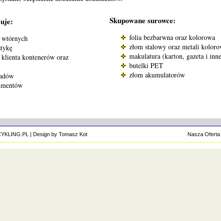
Skupowane surowce:
uje:
folia bezbarwna oraz kolorowa
 wtórnych
złom stalowy oraz metali kolor
stykę
makulatura (karton, gazeta i inn
 klienta kontenerów oraz
butelki PET
złom akumulatorów
padów
kumentów
YKLING.PL | Design by Tomasz Kot
Nasza Oferta