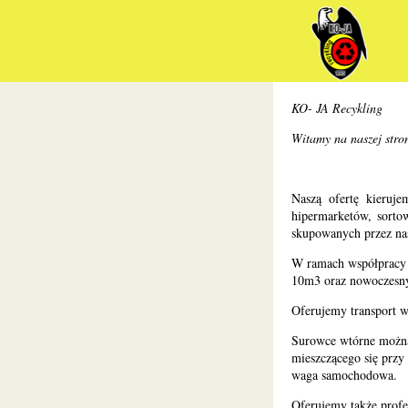
KO- JA Recykling
Witamy na naszej stron
Naszą ofertę kieruj
hipermarketów, sorto
skupowanych przez na
W ramach współpracy 
10m3 oraz nowoczesnyc
Oferujemy transport w
Surowce wtórne można
mieszczącego się prz
waga samochodowa.
Oferujemy także profe