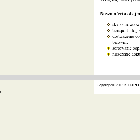
Nasza oferta obejm
skup surowców
transport i logi
dostarczenie do
balownic
sortowanie od
niszczenie do
Copyright © 2013 KOJAREC
C