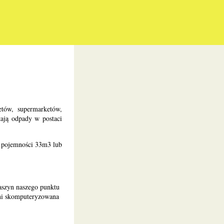
etów, supermarketów,
ają odpady w postaci
o pojemności 33m3 lub
aszyn naszego punktu
łni skomputeryzowana